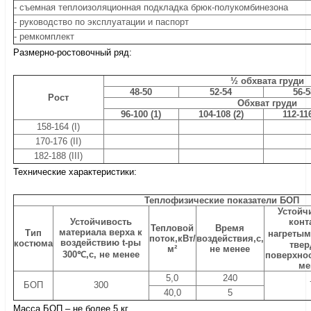
- съемная теплоизоляционная подкладка брюк-полукомбинезона
- руководство по эксплуатации и паспорт
- ремкомплект
Размерно-ростовочный ряд:
½ обхвата груди
48-50
52-54
56-5
Рост
Обхват груди
96-100 (1)
104-108 (2)
112-116
158-164 (I)
170-176 (II)
182-188 (III)
Технические характеристики:
Теплофизические показатели БОП
Устойч
Устойчивость
конт
Тепловой
Время
материала верха к
Тип
нагретым
поток,
кВт/
воздействия,
с,
воздействию t-ры
костюма
тве
м²
не менее
300℃,
с, не менее
поверхно
ме
5,0
240
БОП
300
40,0
5
Масса БОП – не более 5 кг.