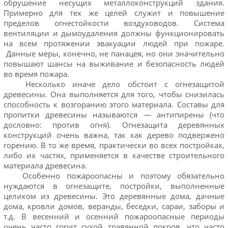
обрушение несущих металлоконструкций здания.
Примерно для тех же целей служит и повышение
пределов огнестойкости воздуховодов. Система
вентиляции и дымоудаления должны функционировать
на всем протяжении эвакуации людей при пожаре.
Данные меры, конечно, не панацея, но они значительно
повышают шансы на выживание и безопасность людей
во время пожара.
Несколько иначе дело обстоит с огнезащитой
древесины. Она выполняется для того, чтобы снизилась
способность к возгоранию этого материала. Составы для
пропитки древесины называются — антипирены (что
дословно: против огня). Огнезащита деревянных
конструкций очень важна, так как дерево подвержено
горению. В то же время, практически во всех постройках,
либо их частях, применяется в качестве строительного
материала древесина.
Особенно пожароопасны и поэтому обязательно
нуждаются в огнезащите, постройки, выполненные
целиком из древесины. Это деревянные дома, дачные
дома, кровли домов, веранды, беседки, сараи, заборы и
т.д. В весенний и осенний пожароопасные периоды
очень часто горит сухой травянной покров, что часто