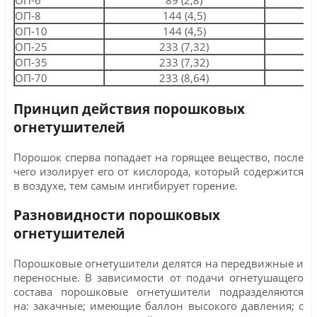
ОП-6
89 (2,8)
3,
ОП-8
144 (4,5)
4
ОП-10
144 (4,5)
4
ОП-25
233 (7,32)
5
ОП-35
233 (7,32)
6
ОП-70
233 (8,64)
6
Принцип действия порошковых
огнетушителей
Порошок сперва попадает на горящее вещество, после
чего изолирует его от кислорода, который содержится
в воздухе, тем самым ингибирует горение.
Разновидности порошковых
огнетушителей
Порошковые огнетушители делятся на передвижные и
переносные. В зависимости от подачи огнетушащего
состава порошковые огнетушители подразделяются
на: закачные; имеющие баллон высокого давления; с