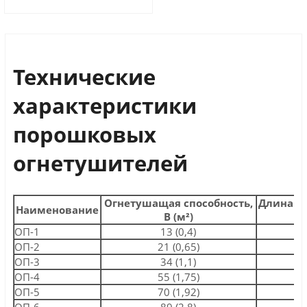
Технические
характеристики
порошковых
огнетушителей
Огнетушащая способность,
Длина в
Наименование
В (м²)
м
ОП-1
13 (0,4)
2
ОП-2
21 (0,65)
2.
ОП-3
34 (1,1)
3
ОП-4
55 (1,75)
3,
ОП-5
70 (1,92)
3