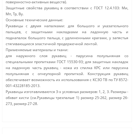
поверхностно-активных веществ).
Защитные свойства рукавиц в соответствии с ГОСТ 12.4.103: Ми,
Мп, Тр, Ву.
Основные технические данные:
Рукавицы с двумя напалками: для большого и указательного
пальцев, с защитными накладками на ладонную часть и
поднапалок большого пальца, с удлиненными крагами, у запястья
стягивающиеся эластичной продержечной лентой.
Применяемые материалы и ткани:
для наружного слоя рукавиц - парусина полульняная со
специальными пропитками ГОСТ 15530-93; для защитных накладок
на ладонную часть рукавиц - кожа из спилка КРС или парусина
полульняная с огнеупорной пропиткой. Конструкция рукавиц
обеспечивает возможность их использования с КСЗО ТВ по ТУ 8572-
001-43228185-2013.
Рукавицы изготавливаются 3-х условных размеров: 1, 2, 3. Размеры -
обхват кисти (см.Рукавицы трехпалые 1) размер 25-262, размер 26-
273, размер 27-28.