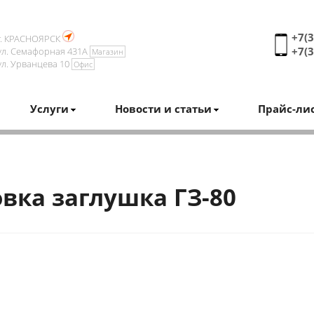
+7(3
г. КРАСНОЯРСК
+7(3
ул. Семафорная 431А
Магазин
ул. Урванцева 10
Офис
Услуги
Новости и статьи
Прайс-ли
овка заглушка ГЗ-80