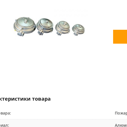
ктеристики товара
овара:
Пожар
иал:
Алюми