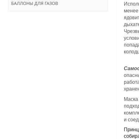
БАЛЛОНЫ ДЛЯ ГАЗОВ
Испол
мене
ядови
дыхат
Чрезв
услов
попад
колодц
Само
опасн
работ
хранен
Маска
подхо
компл
и сое
Принц
собир