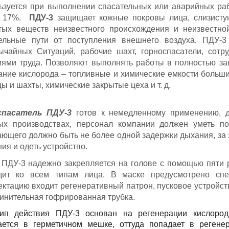
ьзуется при выполнении спасательных или аварийных раб
е 17%.
ПДУ-3
защищает кожные покровы лица, слизистую
тых веществ неизвестного происхождения и неизвестной
ельные пути от поступления внешнего воздуха. ПДУ-3
ычайных Ситуаций, рабочие шахт, горноспасатели, сотр
иями труда. Позволяют выполнять работы в полностью з
ание кислорода – топливные и химические емкости больш
ы и шахты, химические закрытые цеха и т. д.
спасатель ПДУ-3
готов к немедленному применению, д
ых производствах, персонал компании должен уметь по
ающего должно быть не более одной задержки дыхания, за 
ия и одеть устройство.
 ПДУ-3 надежно закрепляется на голове с помощью пяти 
дит ко всем типам лица. В маске предусмотрено спе
ектацию входит регенеративный патрон, пусковое устройс
динительная гофрированная трубка.
ип действия ПДУ-3 основан на регенерации кислоро
ается в герметичном мешке, оттуда попадает в регене