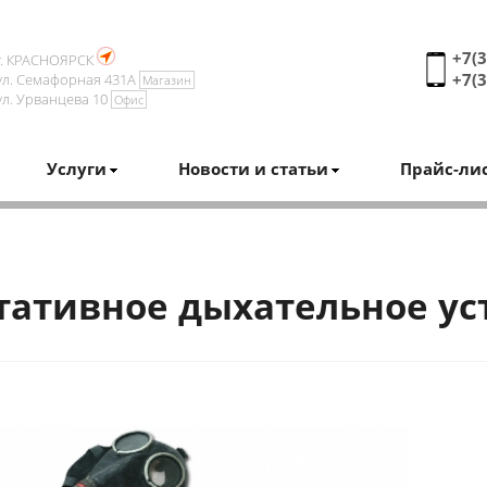
+7(3
г. КРАСНОЯРСК
+7(3
ул. Семафорная 431А
Магазин
ул. Урванцева 10
Офис
Услуги
Новости и статьи
Прайс-ли
тативное дыхательное ус