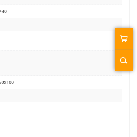
 +40
50х100