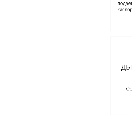
подает
кислор
ды
Ос