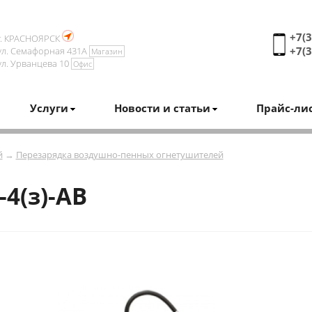
+7(3
г. КРАСНОЯРСК
+7(3
ул. Семафорная 431А
Магазин
ул. Урванцева 10
Офис
Услуги
Новости и статьи
Прайс-ли
й
→
Перезарядка воздушно-пенных огнетушителей
4(з)-АВ