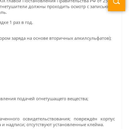
XIX главой Постановления Правительства РФ от 25
огнетушители должны проходить осмотр с записью в
ль.
ке 1 раз в год.
ором заряда на основе вторичных алкилсульфатов);
правления подачей огнетушащего вещества;
аченного освидетельствования; повреждён корпус
 и надписи; отсутствуют установленные клейма.