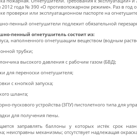
ка пожарная. Огнетушители. Требования к эксплуатации» и 
 2012 года № 390 «О противопожарном режиме». Раз в год 
ке проверки или эксплуатационном паспорте на огнетушите
но-пенный огнетушители подлежит обязательной перезаряд
шно-пенный огнетушитель состоит из:
рпуса, наполненного огнетушащим веществом (водным раств
фонной трубки;
ллончика высокого давления с рабочим газом (БВД);
чки для переноски огнетушителя;
ловки с кнопкой запуска;
бкого шланга;
порно-пускового устройства (ЗПУ) пистолетного типа для у
садки для получения пены.
щается заправлять баллоны у которых истёк срок назн
а; неисправны механизмы; отсутствует надлежащая окраска