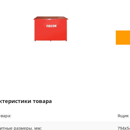
ктеристики товара
овара:
Ящик 
итные размеры, мм:
794х5