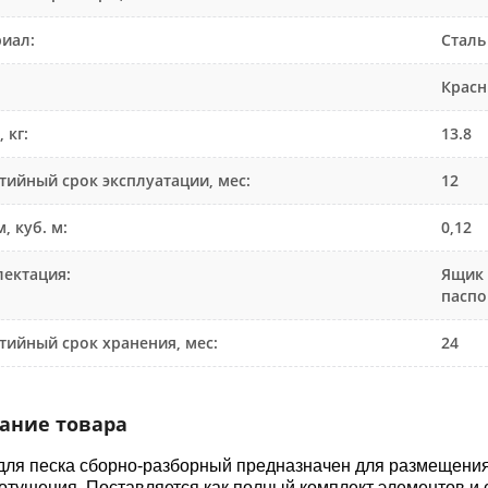
иал:
Сталь
Крас
 кг:
13.8
тийный срок эксплуатации, мес:
12
, куб. м:
0,12
ектация:
Ящик 
паспо
тийный срок хранения, мес:
24
ание товара
ля песка сборно-разборный предназначен для размещения 
тушения. Поставляется как полный комплект элементов и 