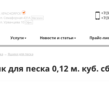
+7(3
г. КРАСНОЯРСК
+7(3
ул. Семафорная 431А
Магазин
ул. Урванцева 10
Офис
Услуги
Новости и статьи
Прайс-ли
ка
→
Ящики для песка
к для песка 0,12 м. куб. 