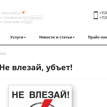
+7(3
г. КРАСНОЯРСК
+7(3
ул. Семафорная 431А
Магазин
ул. Урванцева 10
Офис
Услуги
Новости и статьи
Прайс-ли
енке
Не влезай, убъет!