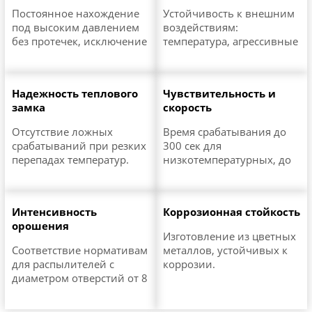
Постоянное нахождение
Устойчивость к внешним
под высоким давлением
воздействиям:
без протечек, исключение
температура, агрессивные
попадания воды на
среды, ударные нагрузки.
оборудование,
Работа при давлении до
документы, людей.
1,25 МПа.
Надежность теплового
Чувствительность и
замка
скорость
Отсутствие ложных
Время срабатывания до
срабатываний при резких
300 сек для
перепадах температур.
низкотемпературных, до
600 сек для
высокотемпературных
спринклеров.
Интенсивность
Коррозионная стойкость
орошения
Изготовление из цветных
Соответствие нормативам
металлов, устойчивых к
для распылителей с
коррозии.
диаметром отверстий от 8
до 20 мм.